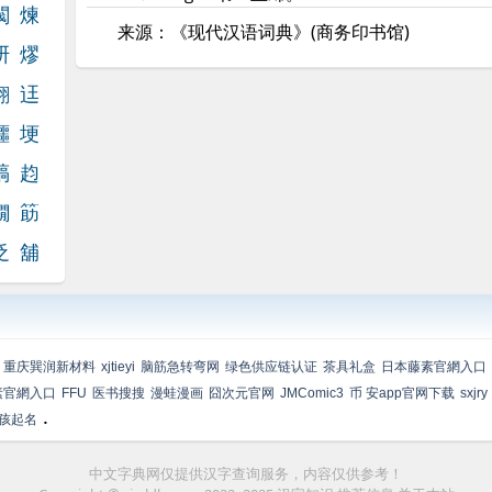
閥
煉
来源：《现代汉语词典》(商务印书馆)
咞
熮
翲
迋
鑩
埂
嵪
赹
嫺
筯
抸
舖
重庆巽润新材料
xjtieyi
脑筋急转弯网
绿色供应链认证
茶具礼盒
日本藤素官網入口
素官網入口
FFU
医书搜搜
漫蛙漫画
囧次元官网
JMComic3
币 安app官网下载
sxjry
.
孩起名
中文字典网仅提供汉字查询服务，内容仅供参考！