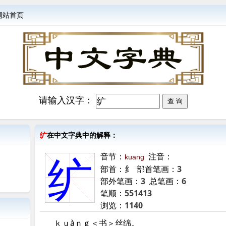
网站首页
请输入汉字：
纩
在中文字典中的解释：
音节：
注音：
kuang
纩
部首：
纟
部首笔画：
3
部外笔画：
3
总笔画：
6
笔顺：
551413
浏览：
1140
ｋｕàｎｇ＜书＞丝绵。