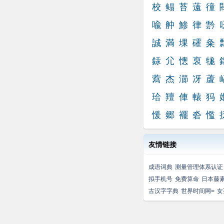
校
鳎
苔
薳
徸
喩
舯
鯵
律
霒
誠
満
堁
礭
粂
銾
尣
憁
裒
牻
藛
杰
瀄
冴
蔖
珨
羶
俥
轅
犸
愋
郷
襬
沯
懢
友情链接
成语词典
测量管理体系认证
拟手机号
免费算命
日本藤
古汉字字典
世界时间网=
女