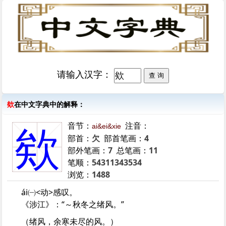
请输入汉字：
欸
在中文字典中的解释：
音节：
注音：
ai&ei&xie
欸
部首：
欠
部首笔画：
4
部外笔画：
7
总笔画：
11
笔顺：
54311343534
浏览：
1488
ái㈠<动>感叹。
《涉江》：“～秋冬之绪风。”
（绪风，余寒未尽的风。）