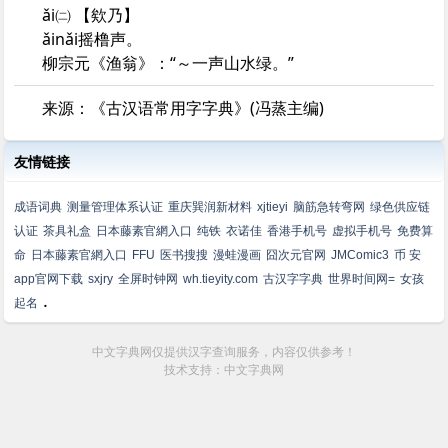
ǎi㈡ 【欸乃】
ǎinǎi摇橹声。
柳宗元《渔翁》：“～一声山水绿。”
来源：《古汉语常用字字典》(冯蒸主编)
友情链接
成语词典
测量管理体系认证
重庆巽润新材料
xjtieyi
脑筋急转弯网
绿色供应链
认证
茶具礼盒
日本藤素官網入口
纯铁
衣诺佳
香港手机号
虚拟手机号
免费算
命
日本藤素官網入口
FFU
医书搜搜
漫蛙漫画
囧次元官网
JMComic3
币 安
app官网下载
sxjry
全屏时钟网
wh.tieyity.com
古汉字字典
世界时间网=
女孩
.
起名
中文字典网仅提供汉字查询服务，内容仅供参考！
技术支持：中文字典网