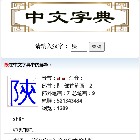
请输入汉字：
陝
在中文字典中的解释：
音节：
注音：
shan
陝
部首：
阝
部首笔画：
2
部外笔画：
7
总笔画：
9
笔顺：
521343434
浏览：
1289
shǎn
◎见“陕”。