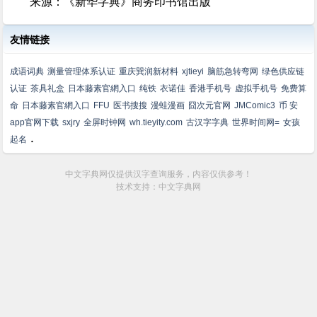
来源：《新华字典》商务印书馆出版
友情链接
成语词典
测量管理体系认证
重庆巽润新材料
xjtieyi
脑筋急转弯网
绿色供应链
认证
茶具礼盒
日本藤素官網入口
纯铁
衣诺佳
香港手机号
虚拟手机号
免费算
命
日本藤素官網入口
FFU
医书搜搜
漫蛙漫画
囧次元官网
JMComic3
币 安
app官网下载
sxjry
全屏时钟网
wh.tieyity.com
古汉字字典
世界时间网=
女孩
.
起名
中文字典网仅提供汉字查询服务，内容仅供参考！
技术支持：中文字典网