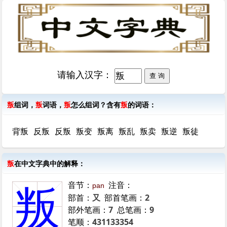
请输入汉字：
叛
组词，
叛
词语，
叛
怎么组词？含有
叛
的词语：
背叛
反叛
反叛
叛变
叛离
叛乱
叛卖
叛逆
叛徒
叛
在中文字典中的解释：
音节：
注音：
pan
叛
部首：
又
部首笔画：
2
部外笔画：
7
总笔画：
9
笔顺：
431133354