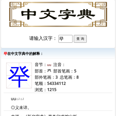
请输入汉字：
癷
在中文字典中的解释：
音节：
注音：
uu
癷
部首：
癶
部首笔画：
5
部外笔画：
3
总笔画：
8
笔顺：
54334112
浏览：
1215
uuㄩㄩ
◎义未详。