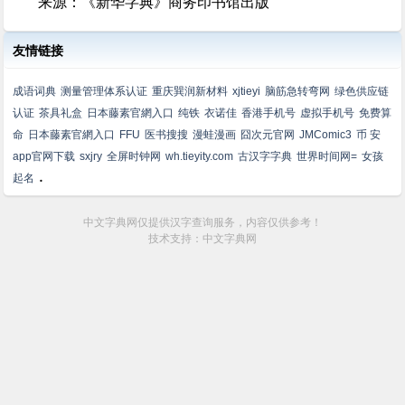
来源：《新华字典》商务印书馆出版
友情链接
成语词典
测量管理体系认证
重庆巽润新材料
xjtieyi
脑筋急转弯网
绿色供应链
认证
茶具礼盒
日本藤素官網入口
纯铁
衣诺佳
香港手机号
虚拟手机号
免费算
命
日本藤素官網入口
FFU
医书搜搜
漫蛙漫画
囧次元官网
JMComic3
币 安
app官网下载
sxjry
全屏时钟网
wh.tieyity.com
古汉字字典
世界时间网=
女孩
.
起名
中文字典网仅提供汉字查询服务，内容仅供参考！
技术支持：中文字典网