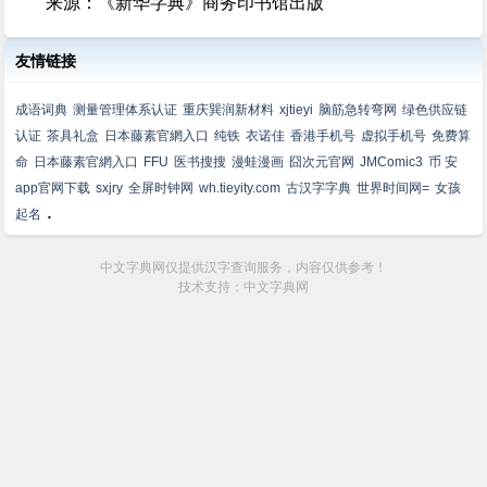
来源：《新华字典》商务印书馆出版
友情链接
成语词典
测量管理体系认证
重庆巽润新材料
xjtieyi
脑筋急转弯网
绿色供应链
认证
茶具礼盒
日本藤素官網入口
纯铁
衣诺佳
香港手机号
虚拟手机号
免费算
命
日本藤素官網入口
FFU
医书搜搜
漫蛙漫画
囧次元官网
JMComic3
币 安
app官网下载
sxjry
全屏时钟网
wh.tieyity.com
古汉字字典
世界时间网=
女孩
.
起名
中文字典网仅提供汉字查询服务，内容仅供参考！
技术支持：中文字典网