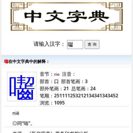
请输入汉字：
囓
在中文字典中的解释：
音节：
注音：
nie
囓
部首：
口
部首笔画：
3
部外笔画：
21
总笔画：
24
笔顺：
251111253212134341343452
浏览：
1095
niè
◎同“啮”。