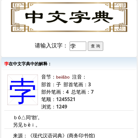
请输入汉字：
孛
在中文字典中的解释：
音节：
注音：
bei&bo
孛
部首：
子
部首笔画：
3
部外笔画：
4
总笔画：
7
笔顺：
1245521
浏览：
1249
ｂó△同‘勃’。
另见ｂèｉ。
来源：《现代汉语词典》(商务印书馆)