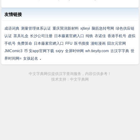
友情链接
成语词典
测量管理体系认证
重庆巽润新材料
xjtieyi
脑筋急转弯网
绿色供应链
认证
茶具礼盒
长沙公司注册
日本藤素官網入口
纯铁
衣诺佳
香港手机号
虚拟
手机号
免费算命
日本藤素官網入口
FFU
医书搜搜
漫蛙漫画
囧次元官网
JMComic3
币 安app官网下载
sxjry
全屏时钟网
wh.tieyity.com
古汉字字典
世
.
界时间网=
女孩起名
中文字典网仅提供汉字查询服务，内容仅供参考！
技术支持：中文字典网