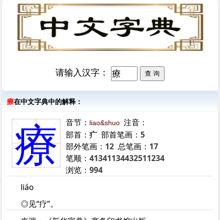
请输入汉字：
療
在中文字典中的解释：
音节：
注音：
liao&shuo
療
部首：
疒
部首笔画：
5
部外笔画：
12
总笔画：
17
笔顺：
41341134432511234
浏览：
994
liáo
◎见“疗”。