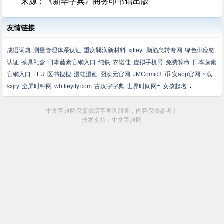
来源：《新华字典》商务印书馆出版
友情链接
成语词典
测量管理体系认证
重庆巽润新材料
xjtieyi
脑筋急转弯网
绿色供应链
认证
茶具礼盒
日本藤素官網入口
纯铁
衣诺佳
虚拟手机号
免费算命
日本藤素
官網入口
FFU
医书搜搜
漫蛙漫画
囧次元官网
JMComic3
币 安app官网下载
.
sxjry
全屏时钟网
wh.tieyity.com
古汉字字典
世界时间网=
女孩起名
中文字典网仅提供汉字查询服务，内容仅供参考！
技术支持：中文字典网