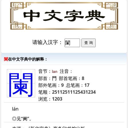
请输入汉字：
闌
在中文字典中的解释：
音节：
注音：
lan
闌
部首：
門
部首笔画：
8
部外笔画：
9
总笔画：
17
笔顺：
25112511125431234
浏览：
1203
lán
◎见“阑”。