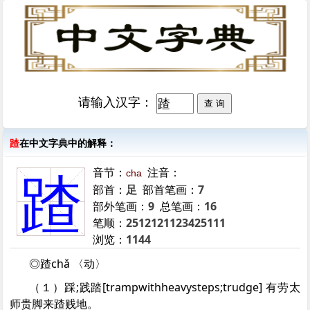
请输入汉字：
蹅
在中文字典中的解释：
音节：
注音：
cha
蹅
部首：
足
部首笔画：
7
部外笔画：
9
总笔画：
16
笔顺：
2512121123425111
浏览：
1144
◎蹅chǎ 〈动〉
（１）踩;践踏[trampwithheavysteps;trudge] 有劳太
师贵脚来蹅贱地。