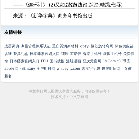
——《连环计》 (2)又如:蹅踏(践踏,踩踏;糟蹋;侮辱)
来源：《新华字典》商务印书馆出版
友情链接
成语词典
测量管理体系认证
重庆巽润新材料
xjtieyi
脑筋急转弯网
绿色供应链
认证
茶具礼盒
日本藤素官網入口
纯铁
衣诺佳
香港手机号
虚拟手机号
免费算
命
日本藤素官網入口
FFU
医书搜搜
漫蛙漫画
囧次元官网
JMComic3
币 安
app官网下载
sxjry
全屏时钟网
wh.tieyity.com
古汉字字典
世界时间网=
女孩
.
起名
中文字典网仅提供汉字查询服务，内容仅供参考！
技术支持：中文字典网