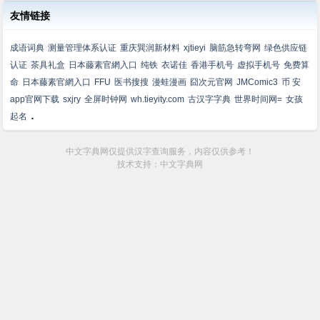
友情链接
成语词典
测量管理体系认证
重庆巽润新材料
xjtieyi
脑筋急转弯网
绿色供应链
认证
茶具礼盒
日本藤素官網入口
纯铁
衣诺佳
香港手机号
虚拟手机号
免费算
命
日本藤素官網入口
FFU
医书搜搜
漫蛙漫画
囧次元官网
JMComic3
币 安
app官网下载
sxjry
全屏时钟网
wh.tieyity.com
古汉字字典
世界时间网=
女孩
.
起名
中文字典网仅提供汉字查询服务，内容仅供参考！
技术支持：中文字典网