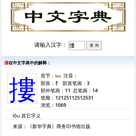
请输入汉字：
摟
在中文字典中的解释：
音节：
注音：
lou
摟
部首：
扌
部首笔画：
3
部外笔画：
11
总笔画：
14
笔顺：
12125112512531
浏览：
1069
lǒu 其它字义
来源：《新华字典》商务印书馆出版