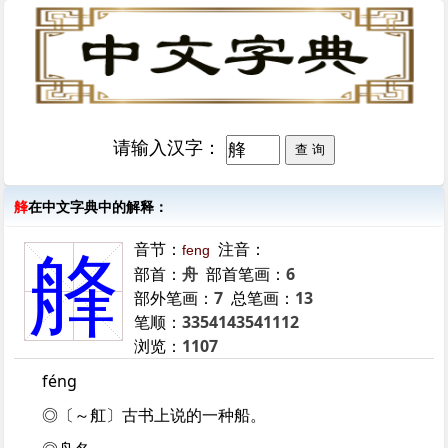
请输入汉字：
艂
在中文字典中的解释：
音节：
注音：
feng
艂
部首：
舟
部首笔画：
6
部外笔画：
7
总笔画：
13
笔顺：
3354143541112
浏览：
1107
féng
◎〔～舡〕古书上说的一种船。