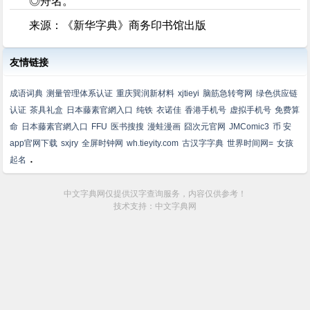
◎舟名。
来源：《新华字典》商务印书馆出版
友情链接
成语词典
测量管理体系认证
重庆巽润新材料
xjtieyi
脑筋急转弯网
绿色供应链
认证
茶具礼盒
日本藤素官網入口
纯铁
衣诺佳
香港手机号
虚拟手机号
免费算
命
日本藤素官網入口
FFU
医书搜搜
漫蛙漫画
囧次元官网
JMComic3
币 安
app官网下载
sxjry
全屏时钟网
wh.tieyity.com
古汉字字典
世界时间网=
女孩
.
起名
中文字典网仅提供汉字查询服务，内容仅供参考！
技术支持：中文字典网